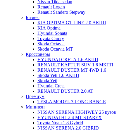
Nissan Tiida sedan
Renault Logan
Renault Sandero Stepway
Бизнес
KIA OPTIMA GT LINE 2.0 АКПП
KIA Optima
Hyundai Sonata
Toyota Camry
Skoda Octavia
Skoda Octavia МТ
Кроссоверы
HYUNDAI CRETA 1.6 АКПП
RENAULT KAPTUR SUV 1.6 МКПП
RENAULT DUSTER MT 4WD 1.6
Skoda Yeti 1.6 АКПП
Skoda Yeti
Hyundai Creta
RENAULT DUSTER 2.0 AT
Премиум
TESLA MODEL 3 LONG RANGE
Минивэн
NISSAN SERENA HIGHWEY 25 кузов
HYUNDAI H1 2.4 MT STAREX
Toyota Noah 1.8 Gybrid
NISSAN SERENA 2.0 GIBRID