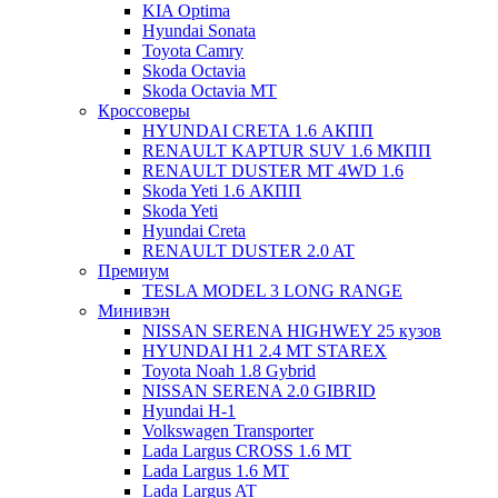
KIA Optima
Hyundai Sonata
Toyota Camry
Skoda Octavia
Skoda Octavia МТ
Кроссоверы
HYUNDAI CRETA 1.6 АКПП
RENAULT KAPTUR SUV 1.6 МКПП
RENAULT DUSTER MT 4WD 1.6
Skoda Yeti 1.6 АКПП
Skoda Yeti
Hyundai Creta
RENAULT DUSTER 2.0 AT
Премиум
TESLA MODEL 3 LONG RANGE
Минивэн
NISSAN SERENA HIGHWEY 25 кузов
HYUNDAI H1 2.4 MT STAREX
Toyota Noah 1.8 Gybrid
NISSAN SERENA 2.0 GIBRID
Hyundai H-1
Volkswagen Transporter
Lada Largus CROSS 1.6 MT
Lada Largus 1.6 MT
Lada Largus AT