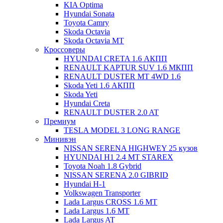
KIA Optima
Hyundai Sonata
Toyota Camry
Skoda Octavia
Skoda Octavia МТ
Кроссоверы
HYUNDAI CRETA 1.6 АКПП
RENAULT KAPTUR SUV 1.6 МКПП
RENAULT DUSTER MT 4WD 1.6
Skoda Yeti 1.6 АКПП
Skoda Yeti
Hyundai Creta
RENAULT DUSTER 2.0 AT
Премиум
TESLA MODEL 3 LONG RANGE
Минивэн
NISSAN SERENA HIGHWEY 25 кузов
HYUNDAI H1 2.4 MT STAREX
Toyota Noah 1.8 Gybrid
NISSAN SERENA 2.0 GIBRID
Hyundai H-1
Volkswagen Transporter
Lada Largus CROSS 1.6 MT
Lada Largus 1.6 MT
Lada Largus AT