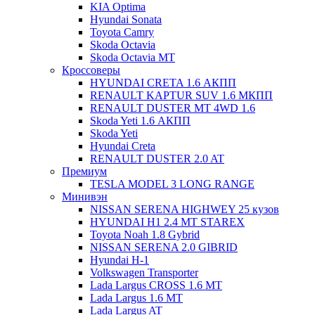
KIA Optima
Hyundai Sonata
Toyota Camry
Skoda Octavia
Skoda Octavia МТ
Кроссоверы
HYUNDAI CRETA 1.6 АКПП
RENAULT KAPTUR SUV 1.6 МКПП
RENAULT DUSTER MT 4WD 1.6
Skoda Yeti 1.6 АКПП
Skoda Yeti
Hyundai Creta
RENAULT DUSTER 2.0 AT
Премиум
TESLA MODEL 3 LONG RANGE
Минивэн
NISSAN SERENA HIGHWEY 25 кузов
HYUNDAI H1 2.4 MT STAREX
Toyota Noah 1.8 Gybrid
NISSAN SERENA 2.0 GIBRID
Hyundai H-1
Volkswagen Transporter
Lada Largus CROSS 1.6 MT
Lada Largus 1.6 MT
Lada Largus AT