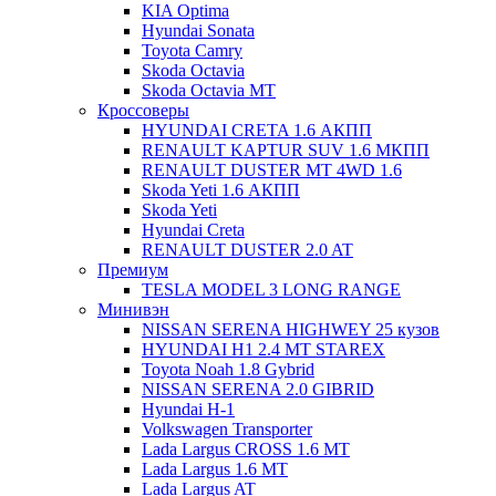
KIA Optima
Hyundai Sonata
Toyota Camry
Skoda Octavia
Skoda Octavia МТ
Кроссоверы
HYUNDAI CRETA 1.6 АКПП
RENAULT KAPTUR SUV 1.6 МКПП
RENAULT DUSTER MT 4WD 1.6
Skoda Yeti 1.6 АКПП
Skoda Yeti
Hyundai Creta
RENAULT DUSTER 2.0 AT
Премиум
TESLA MODEL 3 LONG RANGE
Минивэн
NISSAN SERENA HIGHWEY 25 кузов
HYUNDAI H1 2.4 MT STAREX
Toyota Noah 1.8 Gybrid
NISSAN SERENA 2.0 GIBRID
Hyundai H-1
Volkswagen Transporter
Lada Largus CROSS 1.6 MT
Lada Largus 1.6 MT
Lada Largus AT